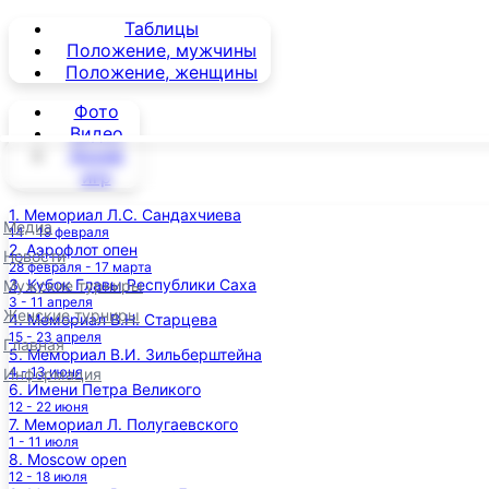
Таблицы
Положение, мужчины
Положение, женщины
Фото
Видео
Архив
игр
1. Мемориал Л.С. Сандахчиева
Медиа
14 - 19 февраля
2. Аэрофлот опен
Новости
28 февраля - 17 марта
3. Кубок Главы Республики Саха
Мужские турниры
3 - 11 апреля
Женские турниры
4. Мемориал В.Н. Старцева
15 - 23 апреля
Главная
5. Мемориал В.И. Зильберштейна
4 - 13 июня
Информация
6. Имени Петра Великого
12 - 22 июня
7. Мемориал Л. Полугаевского
1 - 11 июля
8. Moscow open
12 - 18 июля