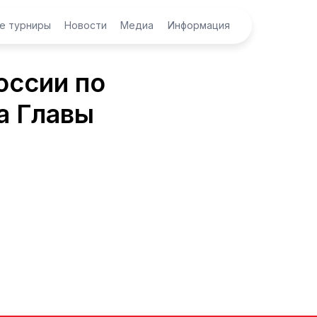
е турниры
Новости
Медиа
Информация
оссии по
а Главы