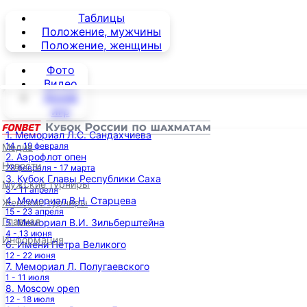
Таблицы
Положение, мужчины
Положение, женщины
Фото
Видео
Архив
игр
1. Мемориал Л.С. Сандахчиева
14 - 19 февраля
Медиа
2. Аэрофлот опен
Новости
28 февраля - 17 марта
3. Кубок Главы Республики Саха
Мужские турниры
3 - 11 апреля
4. Мемориал В.Н. Старцева
Женские турниры
15 - 23 апреля
Главная
5. Мемориал В.И. Зильберштейна
4 - 13 июня
Информация
6. Имени Петра Великого
12 - 22 июня
7. Мемориал Л. Полугаевского
1 - 11 июля
8. Moscow open
12 - 18 июля