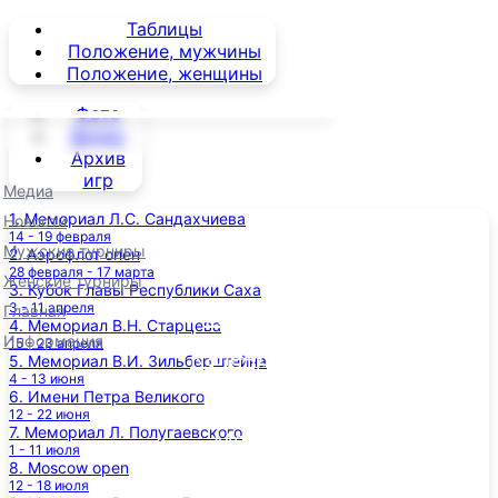
Таблицы
Положение, мужчины
Положение, женщины
Фото
Видео
Архив
игр
Медиа
1. Мемориал Л.С. Сандахчиева
Новости
14 - 19 февраля
Мужские турниры
2. Аэрофлот опен
28 февраля - 17 марта
Женские турниры
3. Кубок Главы Республики Саха
3 - 11 апреля
Главная
Главная
4. Мемориал В.Н. Старцева
Информация
15 - 23 апреля
Календарь
5. Мемориал В.И. Зильберштейна
4 - 13 июня
Новости
6. Имени Петра Великого
12 - 22 июня
7. Мемориал Л. Полугаевского
Медиа
1 - 11 июля
8. Moscow open
Информация
12 - 18 июля